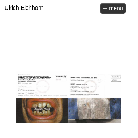
Ulrich Eichhorn
menu
_______________________