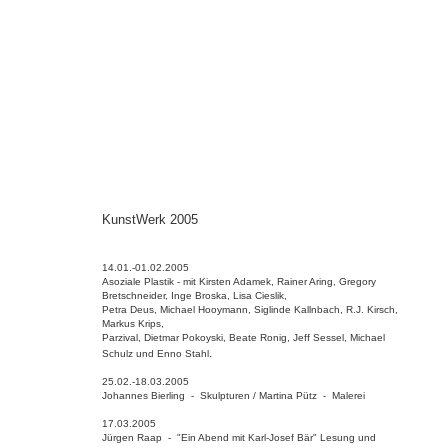
KunstWerk 2005
14.01.-01.02.2005
Asoziale Plastik - mit Kirsten Adamek, Rainer Aring, Gregory
Bretschneider, Inge Broska, Lisa Cieslik,
Petra Deus, Michael Hooymann, Siglinde Kallnbach, R.J. Kirsch,
Markus Krips,
Parzival, Dietmar Pokoyski, Beate Ronig, Jeff Sessel, Michael
.
Schulz und Enno Stahl
25.02.-18.03.2005
Johannes Bierling - Skulpturen / Martina Pütz - Malerei
17.03.2005
Jürgen Raap - "Ein Abend mit Karl-Josef Bär" Lesung und