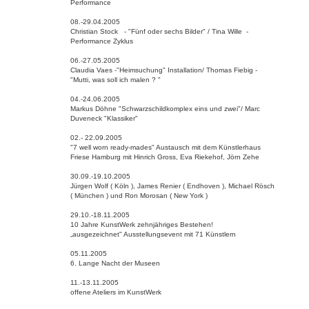
Performance
08.-29.04.2005
Christian Stock - "Fünf oder sechs Bilder" / Tina Wille -
Performance Zyklus
06.-27.05.2005
Claudia Vaes -"Heimsuchung" Installation/ Thomas Fiebig -
"Mutti, was soll ich malen ? "
04.-24.06.2005
Markus Döhne "Schwarzschildkomplex eins und zwei"/ Marc
Duveneck "Klassiker"
02.- 22.09.2005
"7 well worn ready-mades" Austausch mit dem Künstlerhaus
Friese Hamburg mit Hinrich Gross, Eva Riekehof, Jörn Zehe
30.09.-19.10.2005
Jürgen Wolf ( Köln ), James Renier ( Endhoven ), Michael Rösch
( München ) und Ron Morosan ( New York )
29.10.-18.11.2005
10 Jahre KunstWerk zehnjähriges Bestehen!
„ausgezeichnet" Ausstellungsevent mit 71 Künstlern
05.11.2005
6. Lange Nacht der Museen
11.-13.11.2005
offene Ateliers im KunstWerk